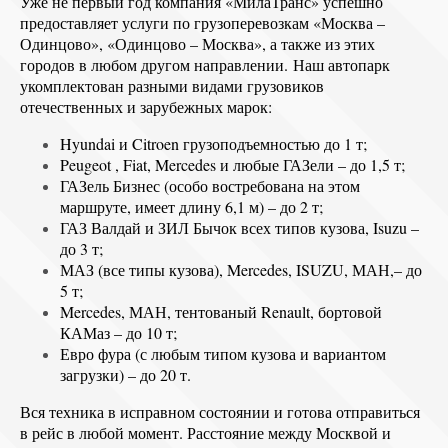
Уже не первый год компания «МилаТранс» успешно
предоставляет услуги по грузоперевозкам «Москва –
Одинцово», «Одинцово – Москва», а также из этих
городов в любом другом направлении. Наш автопарк
укомплектован разными видами грузовиков
отечественных и зарубежных марок:
Hyundai и Citroen грузоподъемностью до 1 т;
Peugeot , Fiat, Mercedes и любые ГАЗели – до 1,5 т;
ГАЗель Бизнес (особо востребована на этом
маршруте, имеет длину 6,1 м) – до 2 т;
ГАЗ Валдай и ЗИЛ Бычок всех типов кузова, Isuzu –
до 3 т;
МАЗ (все типы кузова), Mercedes, ISUZU, МАН,– до
5 т;
Mercedes, МАН, тентованый Renault, бортовой
КАМаз – до 10 т;
Евро фура (с любым типом кузова и вариантом
загрузки) – до 20 т.
Вся техника в исправном состоянии и готова отправиться
в рейс в любой момент. Расстояние между Москвой и